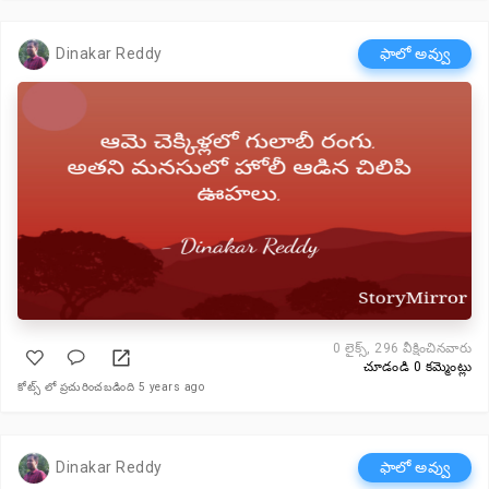
Dinakar Reddy
ఫాలో అవ్వు
0
లైక్స్, 296 వీక్షించినవారు
చూడండి 0 కమ్మెంట్లు
కోట్స్ లో ప్రచురించబడింది 5 years ago
Dinakar Reddy
ఫాలో అవ్వు