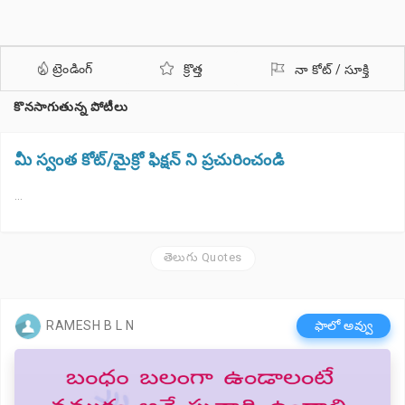
ట్రెండింగ్
క్రొత్త
నా కోట్ / సూక్తి
కొనసాగుతున్న పోటీలు
మీ స్వంత కోట్/మైక్రో ఫిక్షన్ ని ప్రచురించండి
తెలుగు Quotes
RAMESH B L N
ఫాలో అవ్వు