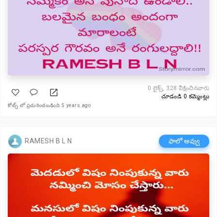
0
లైక్స్, 328 వీక్షించినవారు
చూడండి 0 కమ్మెంట్లు
కోట్స్ లో ప్రచురించబడింది 5 years ago
RAMESH B L N
ఫాలో అవ్వు