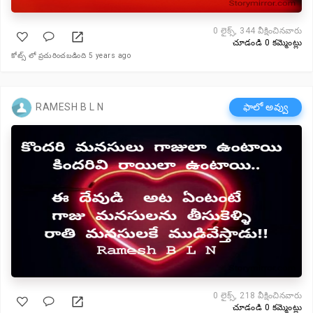
0
లైక్స్, 344 వీక్షించినవారు
చూడండి 0 కమ్మెంట్లు
కోట్స్ లో ప్రచురించబడింది 5 years ago
RAMESH B L N
ఫాలో అవ్వు
0
లైక్స్, 218 వీక్షించినవారు
చూడండి 0 కమ్మెంట్లు