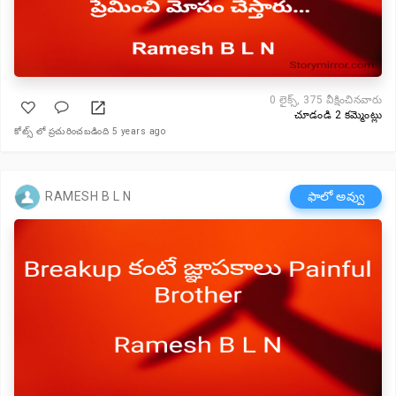
0
లైక్స్, 375 వీక్షించినవారు
చూడండి 2 కమ్మెంట్లు
కోట్స్ లో ప్రచురించబడింది 5 years ago
RAMESH B L N
ఫాలో అవ్వు