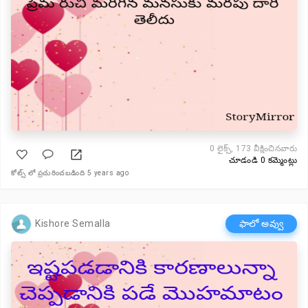
0
లైక్స్, 173 వీక్షించినవారు
చూడండి 0 కమ్మెంట్లు
కోట్స్ లో ప్రచురించబడింది 5 years ago
Kishore Semalla
ఫాలో అవ్వు